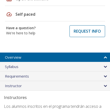
speed
Self paced
Have a question?
REQUEST INFO
We're here to help
Overview
Syllabus
Requirements
Instructor
Instructores
Los alumnos inscritos en el programa tendrán acceso a