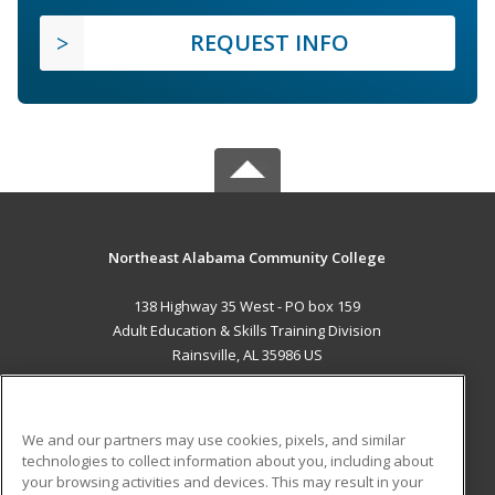
REQUEST INFO
Northeast Alabama Community College
138 Highway 35 West - PO box 159
Adult Education & Skills Training Division
Rainsville, AL 35986 US
MAIN CONTENT
Career Training
We and our partners may use cookies, pixels, and similar
technologies to collect information about you, including about
ADDITIONAL RESOURCES
your browsing activities and devices. This may result in your