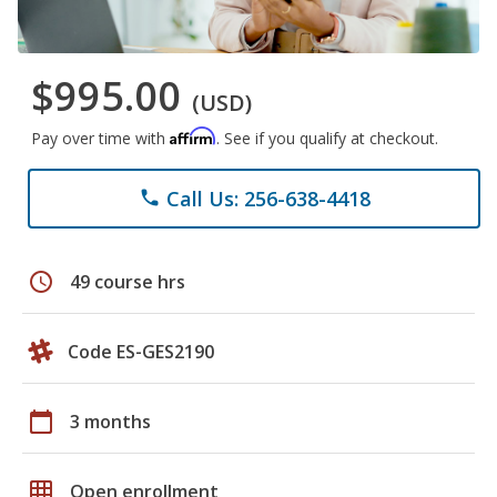
$995.00
(USD)
Affirm
Pay over time with
. See if you qualify at checkout.
Call Us: 256-638-4418
phone
schedule
49 course hrs
Code ES-GES2190
calendar_today
3 months
grid_on
Open enrollment