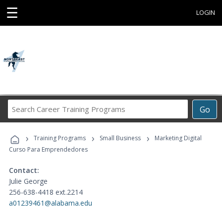
☰
LOGIN
Search
Go
Career
Training
›
›
›
Programs
Training Programs
Small Business
Marketing Digital
Curso Para Emprendedores
Contact:
Julie George
256-638-4418 ext.2214
a01239461@alabama.edu