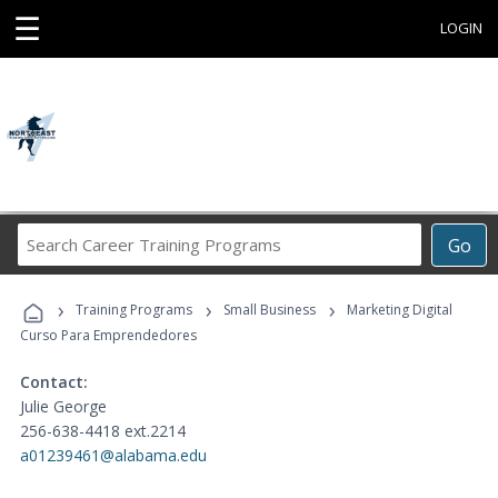
☰
LOGIN
Search
Go
Career
Training
›
›
›
Programs
Training Programs
Small Business
Marketing Digital
Curso Para Emprendedores
Contact:
Julie George
256-638-4418 ext.2214
a01239461@alabama.edu