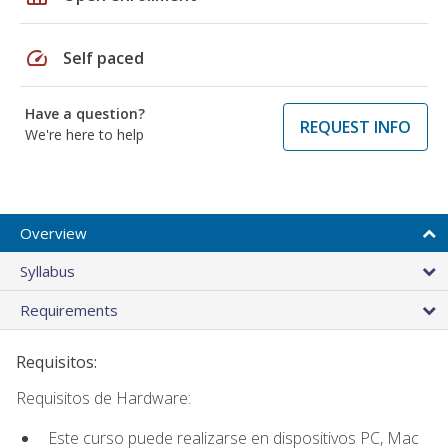
speed
Self paced
Have a question?
REQUEST INFO
We're here to help
Overview
Syllabus
Requirements
Requisitos:
Requisitos de Hardware:
Este curso puede realizarse en dispositivos PC, Mac