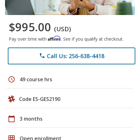
$995.00
(USD)
Affirm
Pay over time with
. See if you qualify at checkout.
Call Us: 256-638-4418
phone
schedule
49 course hrs
Code ES-GES2190
calendar_today
3 months
grid_on
Open enrollment